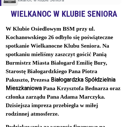
Wielkanoc w Klubie Seniora
WIELKANOC W KLUBIE SENIORA
W Klubie Osiedlowym BSM przy ul.
Kochanowskiego 26 odbyło się poświąteczne
spotkanie Wielkanocne Klubu Seniora. Na
spotkaniu mieliśmy zaszczyt gościć Panią
Burmistrz Miasta Białogard Emilię Bury,
Starostę Białogardzkiego Pana Piotra
Białogardzka Spółdzielnia
Pakuszto, Prezesa
Mieszkaniowa
Pana Krzysztofa Bednarza oraz
członka zarządu Pana Adama Marczyka.
Dzisiejsza impreza przebiegła w miłej
rodzinnej atmosferze.
Podziękowania za wsparcie finansowe na