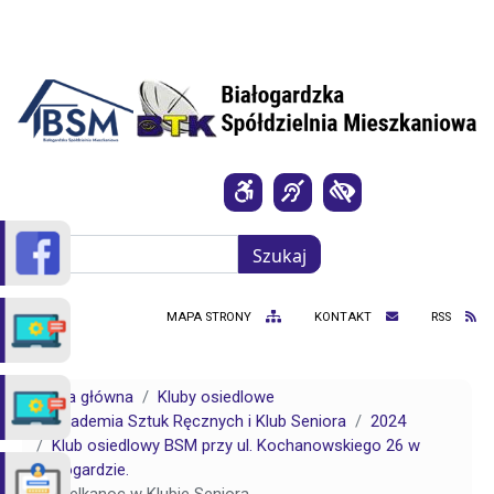
Przejdź do treści
Szukaj
Szukaj
MAPA STRONY
KONTAKT
RSS
Strona główna
Kluby osiedlowe
Akademia Sztuk Ręcznych i Klub Seniora
2024
Klub osiedlowy BSM przy ul. Kochanowskiego 26 w
Białogardzie.