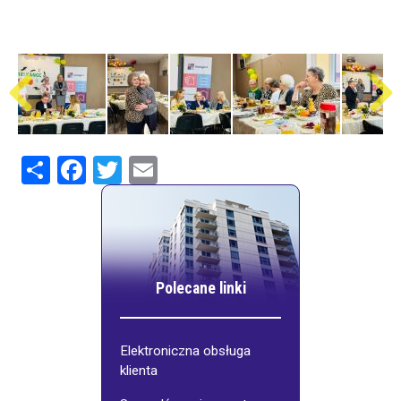
Share
Facebook
Twitter
Email
Polecane linki
Elektroniczna obsługa
klienta