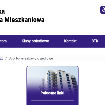
atora
Kluby osiedlowe
Kontakt
BTK
Imprezy
i
23
Sportowe zabawy osiedlowe
o
wydarzenia
a
ania):
Akademia
Sztuk
Ręcznych
i
Klub
ch:
Seniora
Polecane linki