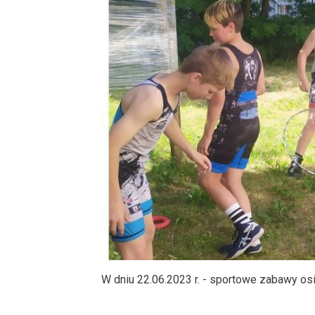
Produkcja
i
cena
emisji
plansz
reklamowych,
ogłoszeń
Projekty
unijne
W dniu 22.06.2023 r. - sportowe zabawy os