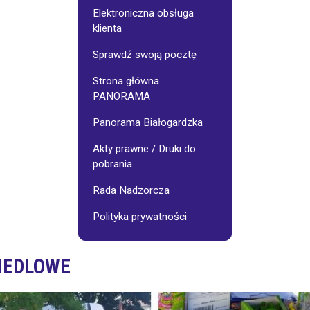
Galerie
Osiedlowe
Elektroniczna obsługa
klienta
jnego:
Stowarzyszenie
Sprawdź swoją pocztę
"Pasjonaci"
Strona główna
PANORAMA
Wynajem
sali
-
Panorama Białogardzka
cennik
Akty prawne / Druki do
pobrania
Fotoinspiracje
Rada Nadzorcza
Polityka prywatności
IEDLOWE