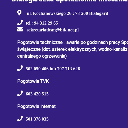
ul. Kochanowskiego 26 ; 78-200 Białogard
tel.: 94 312 29 65
sekretariatbsm@btk.net.pl
Pogotowie techniczne
-
awarie po godzinach pracy Spół
świąteczne
(dot. usterek elektrycznych, wodno-kanaliza
centralnego ogrzewania)
502 050 406 lub 797 713 626
Pogotowie TVK
603 420 515
Pogotowie internet
501 376 035