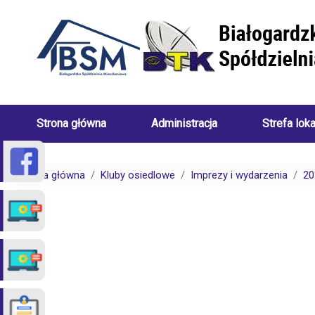
Przejdź do treści
Strona główna
Administracja
Strefa lok
Skład
Porady
Zarządu
dotyczące
Strona główna
Kluby osiedlowe
Imprezy i wydarzenia
20
Białogardzkiej
centralneg
Spółdzielni
ogrzewani
Mieszkaniowej
(uwarunkow
Pracownicy
Porady
Białogardzkiej
dotyczące
Spółdzielni
spraw
Mieszkaniowej
czynszowy