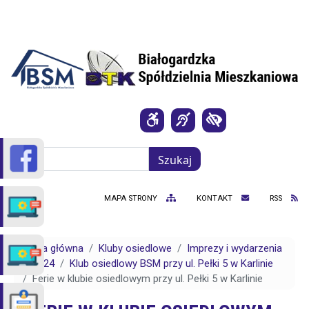
Przejdź do treści
Szukaj
Szukaj
MAPA STRONY
KONTAKT
RSS
Strona główna
Kluby osiedlowe
Imprezy i wydarzenia
2024
Klub osiedlowy BSM przy ul. Pełki 5 w Karlinie
Ferie w klubie osiedlowym przy ul. Pełki 5 w Karlinie