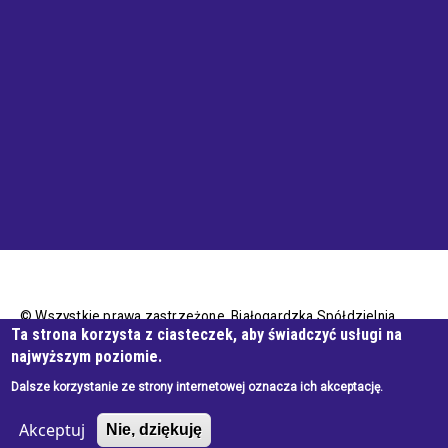
© Wszystkie prawa zastrzeżone, Białogardzka Spółdzielnia
Ta strona korzysta z ciasteczek, aby świadczyć usługi na
Mieszkaniowa
najwyższym poziomie.
Dalsze korzystanie ze strony internetowej oznacza ich akceptację.
Wykonanie e-jankowska
Akceptuj
Nie, dziękuję