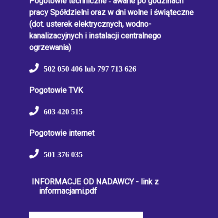
Pogotowie techniczne
-
awarie po godzinach
pracy Spółdzielni oraz w dni wolne i świąteczne
(dot. usterek elektrycznych, wodno-
kanalizacyjnych i instalacji centralnego
ogrzewania)
502 050 406 lub 797 713 626
Pogotowie TVK
603 420 515
Pogotowie internet
501 376 035
INFORMACJE OD NADAWCY - link z
informacjami.pdf