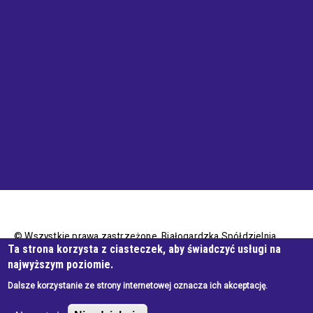
© Wszystkie prawa zastrzeżone, Białogardzka Spółdzielnia
Ta strona korzysta z ciasteczek, aby świadczyć usługi na
Mieszkaniowa
najwyższym poziomie.
Dalsze korzystanie ze strony internetowej oznacza ich akceptację.
Wykonanie e-jankowska