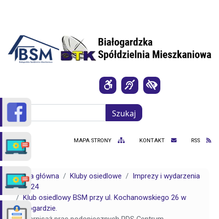
Przejdź do treści
Szukaj
Szukaj
MAPA STRONY
KONTAKT
RSS
Strona główna
Kluby osiedlowe
Imprezy i wydarzenia
2024
Klub osiedlowy BSM przy ul. Kochanowskiego 26 w
Białogardzie.