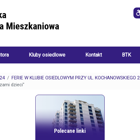
atora
Kluby osiedlowe
Kontakt
BTK
Imprezy
i
24
FERIE W KLUBIE OSIEDLOWYM PRZY UL. KOCHANOWSKIEGO 2
o
wydarzenia
zami dzieci"
a
ania):
Akademia
Sztuk
Ręcznych
i
Klub
ch:
Seniora
Polecane linki