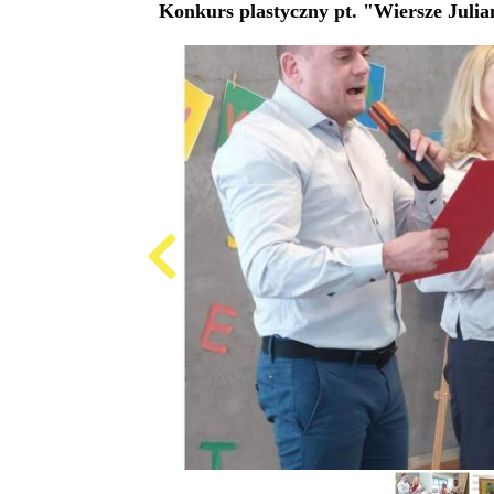
Konkurs plastyczny pt. "Wiersze Julia
Produkcja
i
cena
emisji
plansz
reklamowych,
ogłoszeń
Projekty
unijne