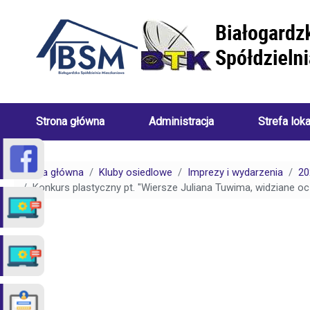
Przejdź do treści
Strona główna
Administracja
Strefa lok
Skład
Porady
Zarządu
dotyczące
Strona główna
Kluby osiedlowe
Imprezy i wydarzenia
20
Białogardzkiej
centralneg
Konkurs plastyczny pt. "Wiersze Juliana Tuwima, widziane oc
Spółdzielni
ogrzewani
Mieszkaniowej
(uwarunkow
Pracownicy
Porady
Białogardzkiej
dotyczące
Spółdzielni
spraw
Mieszkaniowej
czynszowy