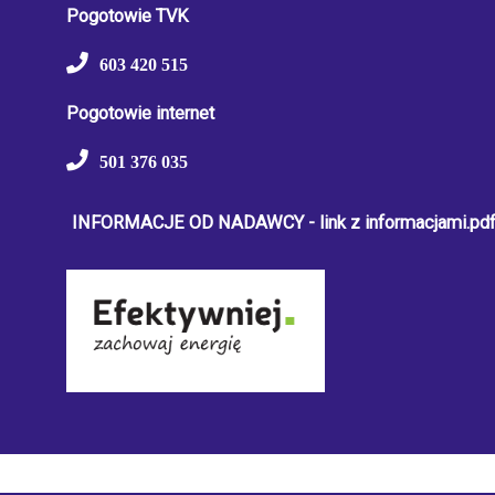
Pogotowie TVK
603 420 515
Pogotowie internet
501 376 035
INFORMACJE OD NADAWCY - link z informacjami.pd