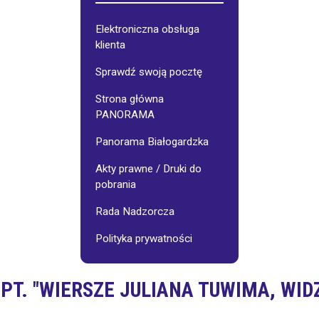
Galerie
Osiedlowe
Elektroniczna obsługa
klienta
jnego:
Stowarzyszenie
"Pasjonaci"
Sprawdź swoją pocztę
Strona główna
Wynajem
sali
PANORAMA
-
cennik
Panorama Białogardzka
Akty prawne / Druki do
Fotoinspiracje
pobrania
Rada Nadzorcza
Polityka prywatności
T. "WIERSZE JULIANA TUWIMA, WIDZ