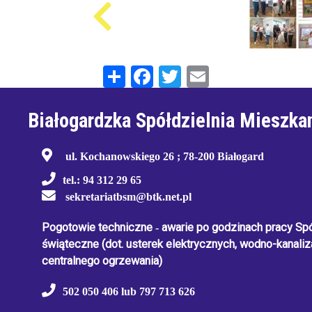
Share
Facebook
Twitter
Email
Białogardzka Spółdzielnia Mieszka
ul. Kochanowskiego 26 ; 78-200 Białogard
tel.: 94 312 29 65
sekretariatbsm@btk.net.pl
Pogotowie techniczne
-
awarie po godzinach pracy Spół
świąteczne
(dot. usterek elektrycznych, wodno-kanaliza
centralnego ogrzewania)
502 050 406 lub 797 713 626