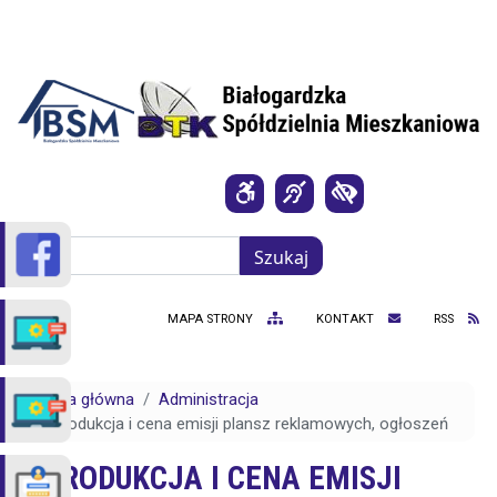
Przejdź do treści
Szukaj
Szukaj
MAPA STRONY
KONTAKT
RSS
Strona główna
Administracja
Produkcja i cena emisji plansz reklamowych, ogłoszeń
PRODUKCJA I CENA EMISJI