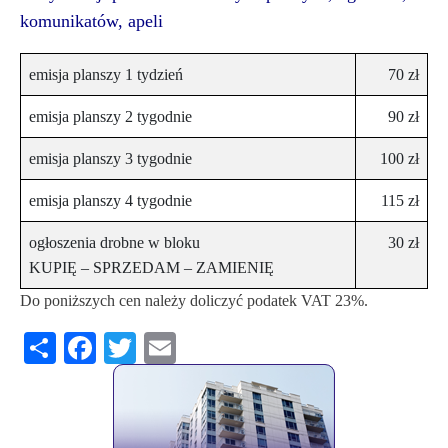
komunikatów, apeli
emisja planszy 1 tydzień
70 zł
emisja planszy 2 tygodnie
90 zł
emisja planszy 3 tygodnie
100 zł
emisja planszy 4 tygodnie
115 zł
ogłoszenia drobne w bloku
30 zł
KUPIĘ – SPRZEDAM – ZAMIENIĘ
Do poniższych cen należy doliczyć podatek VAT 23%.
Share
Facebook
Twitter
Email