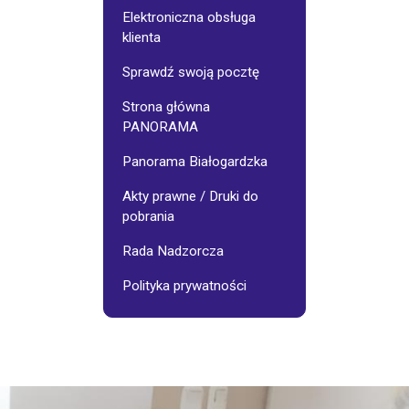
Galerie
Osiedlowe
Elektroniczna obsługa
klienta
jnego:
Stowarzyszenie
Sprawdź swoją pocztę
"Pasjonaci"
Strona główna
PANORAMA
Wynajem
sali
-
Panorama Białogardzka
cennik
Akty prawne / Druki do
pobrania
Fotoinspiracje
Rada Nadzorcza
Polityka prywatności