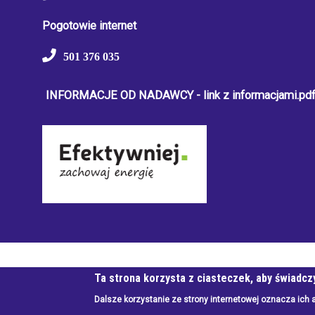
Pogotowie internet
501 376 035
INFORMACJE OD NADAWCY - link z informacjami.pd
© Wszystkie prawa zastrzeżone, Białogardzka Spółdzielnia 
Ta strona korzysta z ciasteczek, aby świadcz
Dalsze korzystanie ze strony internetowej oznacza ich 