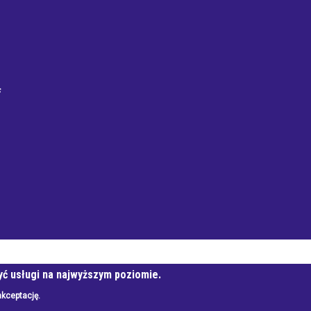
f
Mieszkaniowa
yć usługi na najwyższym poziomie.
akceptację.