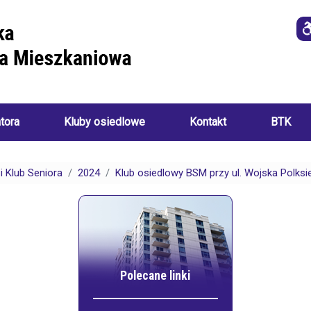
atora
Kluby osiedlowe
Kontakt
BTK
Imprezy
i
 Klub Seniora
2024
Klub osiedlowy BSM przy ul. Wojska Polksi
o
wydarzenia
a
ania):
Akademia
Sztuk
Ręcznych
i
Klub
ch:
Seniora
Polecane linki