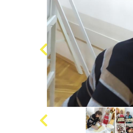
Produkcja
i
cena
emisji
plansz
reklamowych,
ogłoszeń
Projekty
unijne