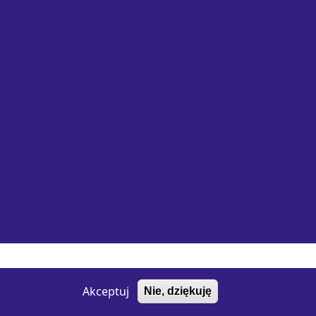
Wykonanie e-jankowska
Akceptuj
Nie, dziękuję