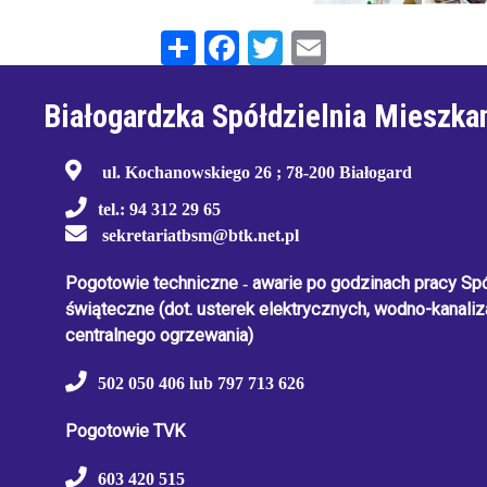
Share
Facebook
Twitter
Email
Białogardzka Spółdzielnia Mieszka
ul. Kochanowskiego 26 ; 78-200 Białogard
tel.: 94 312 29 65
sekretariatbsm@btk.net.pl
Pogotowie techniczne
-
awarie po godzinach pracy Spół
świąteczne
(dot. usterek elektrycznych, wodno-kanaliza
centralnego ogrzewania)
502 050 406 lub 797 713 626
Pogotowie TVK
603 420 515