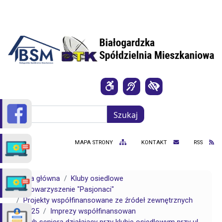
Przejdź do treści
Szukaj
Szukaj
MAPA STRONY
KONTAKT
RSS
Strona główna
Kluby osiedlowe
Stowarzyszenie "Pasjonaci"
Projekty współfinansowane ze źródeł zewnętrznych
2025
Imprezy współfinansowan