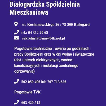
Białogardzka Spółdzielnia
Mieszkaniowa
ul. Kochanowskiego 26 ; 78-200 Białogard
tel.: 94 312 29 65
sekretariatbsm@btk.net.pl
Pogotowie techniczne
-
awarie po godzinach
pracy Spółdzielni oraz w dni wolne i świąteczne
(dot. usterek elektrycznych, wodno-
kanalizacyjnych i instalacji centralnego
ogrzewania)
502 050 406 lub 797 713 626
Pogotowie TVK
603 420 515