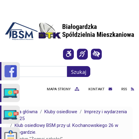
Przejdź do treści
Szukaj
Szukaj
MAPA STRONY
KONTAKT
RSS
Strona główna
Kluby osiedlowe
Imprezy i wydarzenia
2025
Klub osiedlowy BSM przy ul. Kochanowskiego 26 w
Białogardzie.