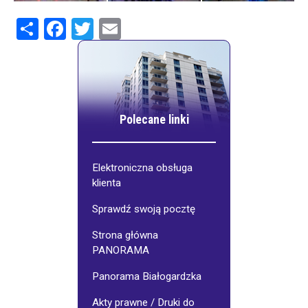
Share
Facebook
Twitter
Email
Polecane linki
Elektroniczna obsługa
klienta
Sprawdź swoją pocztę
Strona główna
PANORAMA
Panorama Białogardzka
Akty prawne / Druki do