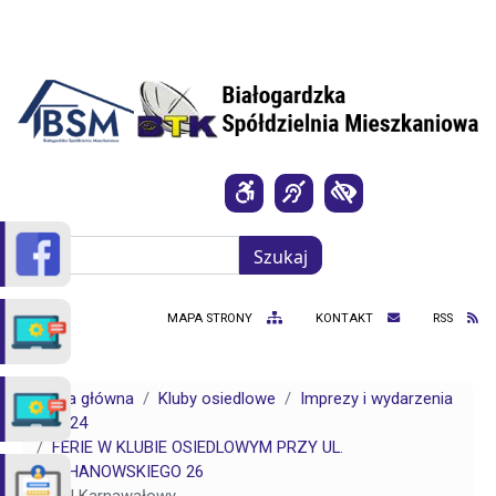
Przejdź do treści
Szukaj
Szukaj
MAPA STRONY
KONTAKT
RSS
Strona główna
Kluby osiedlowe
Imprezy i wydarzenia
2024
FERIE W KLUBIE OSIEDLOWYM PRZY UL.
KOCHANOWSKIEGO 26