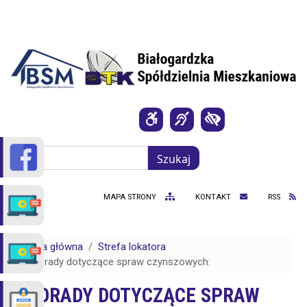
Przejdź do treści
Szukaj
Szukaj
MAPA STRONY
KONTAKT
RSS
Strona główna
Strefa lokatora
Porady dotyczące spraw czynszowych:
PORADY DOTYCZĄCE SPRAW