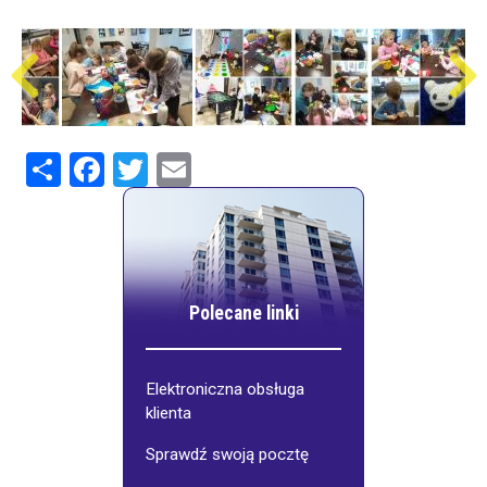
Share
Facebook
Twitter
Email
Polecane linki
Elektroniczna obsługa
klienta
Sprawdź swoją pocztę