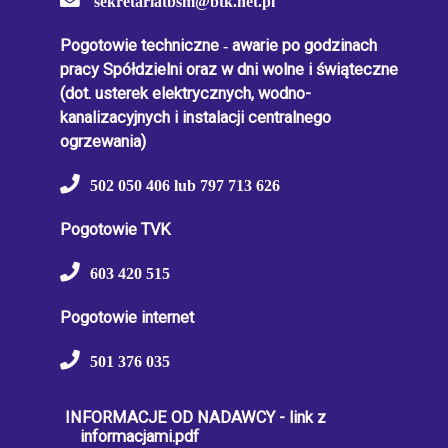
sekretariatbsm@btk.net.pl
Pogotowie techniczne
-
awarie po godzinach
pracy Spółdzielni oraz w dni wolne i świąteczne
(dot. usterek elektrycznych, wodno-
kanalizacyjnych i instalacji centralnego
ogrzewania)
502 050 406 lub 797 713 626
Pogotowie TVK
603 420 515
Pogotowie internet
501 376 035
INFORMACJE OD NADAWCY - link z
informacjami.pdf