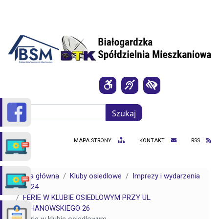
Przejdź do treści
Szukaj
Szukaj
MAPA STRONY
KONTAKT
RSS
Strona główna
Kluby osiedlowe
Imprezy i wydarzenia
2024
FERIE W KLUBIE OSIEDLOWYM PRZY UL.
KOCHANOWSKIEGO 26