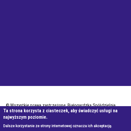
© Wszystkie prawa zastrzeżone, Białogardzka Spółdzielnia
Ta strona korzysta z ciasteczek, aby świadczyć usługi na
Mieszkaniowa
najwyższym poziomie.
Dalsze korzystanie ze strony internetowej oznacza ich akceptację.
Wykonanie e-jankowska