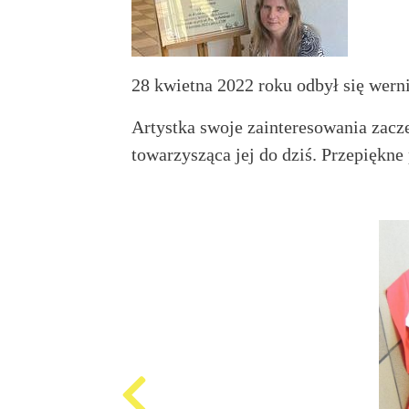
Produkcja
i
cena
28 kwietna 2022 roku odbył się wern
emisji
plansz
reklamowych,
Artystka swoje zainteresowania zacze
ogłoszeń
towarzysząca jej do dziś. Przepiękne
Projekty
unijne