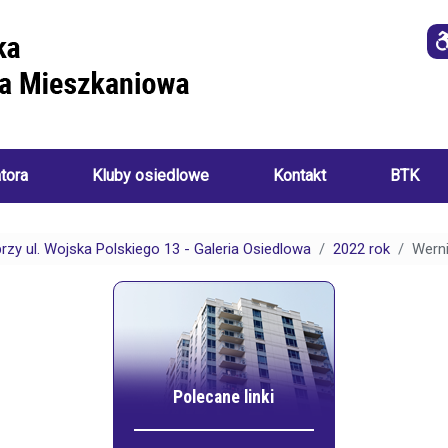
atora
Kluby osiedlowe
Kontakt
BTK
Imprezy
i
przy ul. Wojska Polskiego 13 - Galeria Osiedlowa
2022 rok
Werni
o
wydarzenia
a
ania):
Akademia
Sztuk
Ręcznych
i
Klub
ch:
Seniora
Polecane linki