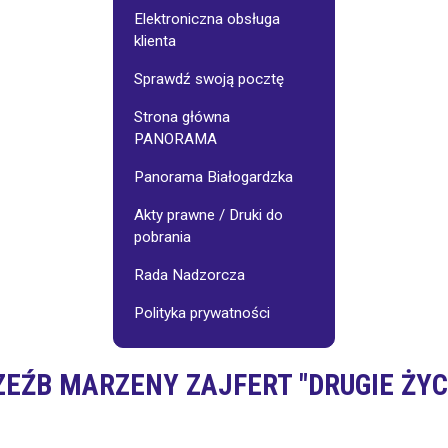
Galerie
Osiedlowe
Elektroniczna obsługa
klienta
jnego:
Stowarzyszenie
Sprawdź swoją pocztę
"Pasjonaci"
Strona główna
PANORAMA
Wynajem
sali
-
Panorama Białogardzka
cennik
Akty prawne / Druki do
pobrania
Fotoinspiracje
Rada Nadzorcza
Polityka prywatności
EŹB MARZENY ZAJFERT "DRUGIE ŻYC