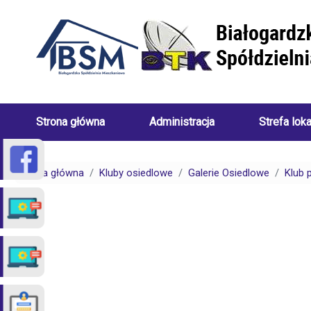
Przejdź do treści
Strona główna
Administracja
Strefa lok
Skład
Porady
Zarządu
dotyczące
Strona główna
Kluby osiedlowe
Galerie Osiedlowe
Klub 
Białogardzkiej
centralneg
Spółdzielni
ogrzewani
Mieszkaniowej
(uwarunkow
Pracownicy
Porady
Białogardzkiej
dotyczące
Spółdzielni
spraw
Mieszkaniowej
czynszowy