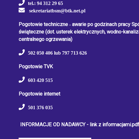
tel.: 94 312 29 65
sekretariatbsm@btk.net.pl
Pogotowie techniczne
-
awarie po godzinach pracy Spół
świąteczne
(dot. usterek elektrycznych, wodno-kanaliza
centralnego ogrzewania)
502 050 406 lub 797 713 626
Pogotowie TVK
603 420 515
Pogotowie internet
501 376 035
INFORMACJE OD NADAWCY - link z informacjami.pd