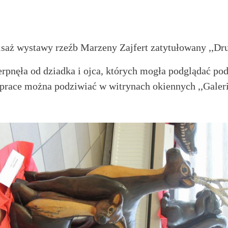
isaż wystawy rzeźb Marzeny Zajfert zatytułowany ,,Dru
rpnęła od dziadka i ojca, których mogła podglądać podc
 prace można podziwiać w witrynach okiennych ,,Galerii