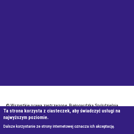
© Wszystkie prawa zastrzeżone, Białogardzka Spółdzielnia
Ta strona korzysta z ciasteczek, aby świadczyć usługi na
Mieszkaniowa
najwyższym poziomie.
Dalsze korzystanie ze strony internetowej oznacza ich akceptację.
Wykonanie e-jankowska