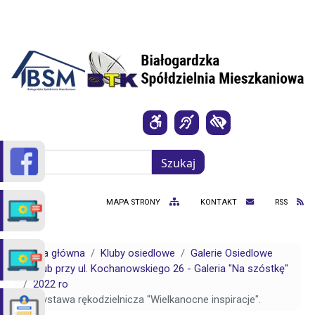
Przejdź do treści
Szukaj
Szukaj
MAPA STRONY
KONTAKT
RSS
Strona główna
Kluby osiedlowe
Galerie Osiedlowe
Klub przy ul. Kochanowskiego 26 - Galeria "Na szóstkę"
2022 ro
Wystawa rękodzielnicza "Wielkanocne inspiracje".